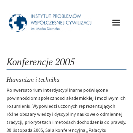
Przejdź
do
zawartości
Toggle
Navigat
O Instytucie
Konferencje 2005
Wydawnictwa
Humanizm i technika
Wykłady
Konwersatorium interdyscyplinarne poświęcone
powinnościom społecznosci akademickiej i możliwym ich
Konferencje
rozumieniu. Wypowiedzi uczonych reprezentujących
różne obszary wiedzy i dyscypliny naukowe o odmiennej
tradycji, priorytetach i metodach dochodzenia do prawdy.
Apele
30 listopada 2005, Sala konferencyjna „Pałacyku