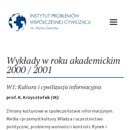
Przejdź
do
zawartości
Toggle
Navigat
O Instytucie
Wykłady w roku akademickim
Wydawnictwa
2000 / 2001
Wykłady
W1: Kultura i cywilizacja informacyjna
prof. K. Krzysztofek (IK)
Konferencje
Zmiany kulturowe w społeczeństwie informacyjnym.
Media i przemysł kultury. Władza i uczestnictwo
Apele
polityczne, problemy wolności i kontroli. Rynek i