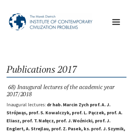
Skip
to
content
Toggle
Navigat
Institute
Publications
Publications 2017
Lectures
68) Inaugural lectures of the academic year
2017/2018
Conferences
Inaugural lectures:
dr hab. Marcin Zych prof. A. J.
Strójwąs, prof. S. Kowalczyk, prof. L. Pączek, prof. A.
Eliasz, prof. T. Nałęcz, prof. J. Woźnicki, prof. J.
Appeals
Englert, A. Strejlau, prof. Z. Pasek, ks. prof. J. Szymik,