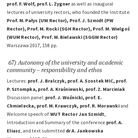
prof. F. Wolf, prof. L. Zygner
as well as inaugural
Archives
lectures of university rectors, who founded the Institute:
Prof. M. Pałys (UW Rector), Prof. J. Szmidt (PW
Rector), Prof. M. Rocki (SGH Rector), Prof. M. Wielgoś
Contact
(WUM Rector), Prof. W. Bielawski (SGGW Rector)
Warszawa 2017, 158 pp.
67) Autonomy of the university and academic
community – responsibility and ethos
Lectures:
prof. J. Bralczyk, prof. A. Szostek MIC, prof.
P. Sztompka, prof. A. Kraśniewski, prof. Z. Marciniak
Discussion panel:
prof. J. Woźnicki, prof. E.
Chmielecka, prof. M. Krawczyk, prof. R. Morawski
and
Welcome speech of
WUT Rector Jan Szmidt
,
Introduction and Summary of the conference
prof. A.
Eliasz
, and text submitted
dr A. Jankowska