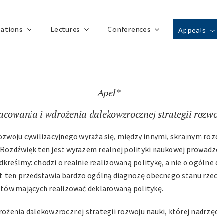
cations
Lectures
Conferences
Appeals
Apel*
cowania i wdrożenia dalekowzrocznej strategii rozwo
rozwoju cywilizacyjnego wyraża się, między innymi, skrajnym r
Rozdźwięk ten jest wyrazem realnej polityki naukowej prowadzo
kreślmy: chodzi o realnie realizowaną politykę, a nie o ogólne 
 ten przedstawia bardzo ogólną diagnozę obecnego stanu rzeczy
iotów mających realizować deklarowaną politykę.
żenia dalekowzrocznej strategii rozwoju nauki, której nadrzęd