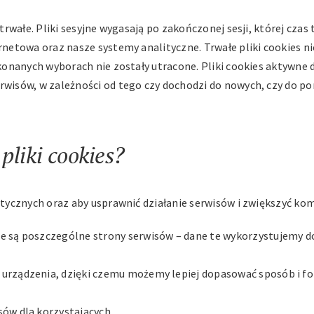
trwałe. Pliki sesyjne wygasają po zakończonej sesji, której cza
ernetowa oraz nasze systemy analityczne. Trwałe pliki cookies
dokonanych wyborach nie zostały utracone. Pliki cookies aktyw
rwisów, w zależności od tego czy dochodzi do nowych, czy do p
pliki cookies?
tycznych oraz aby usprawnić działanie serwisów i zwiększyć komf
ne są poszczególne strony serwisów – dane te wykorzystujemy d
 urządzenia, dzięki czemu możemy lepiej dopasować sposób i f
sów dla korzystających.