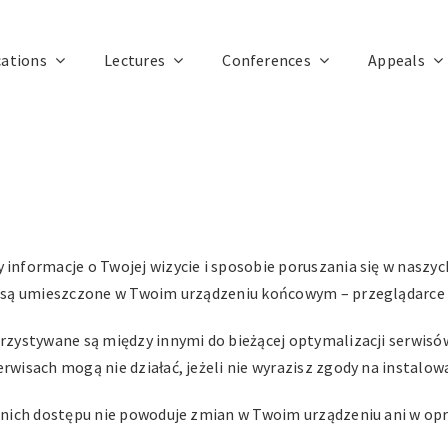
cations
Lectures
Conferences
Appeals
nformacje o Twojej wizycie i sposobie poruszania się w naszych
e są umieszczone w Twoim urządzeniu końcowym – przeglądarce i
rzystywane są między innymi do bieżącej optymalizacji serwisów
wisach mogą nie działać, jeżeli nie wyrazisz zgody na instalow
do nich dostępu nie powoduje zmian w Twoim urządzeniu ani w 